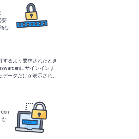
ま
必要
可能な
可するよう要求されたとき
wardenにサインインす
たデータだけが表示され、
den
くな