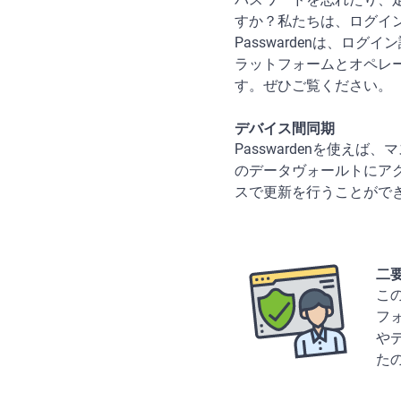
すか？私たちは、ログイン
Passwardenは、
ラットフォームとオペレ
す。ぜひご覧ください。
デバイス間同期
Passwardenを使
のデータヴォールトにア
スで更新を行うことがで
二
こ
フ
や
た