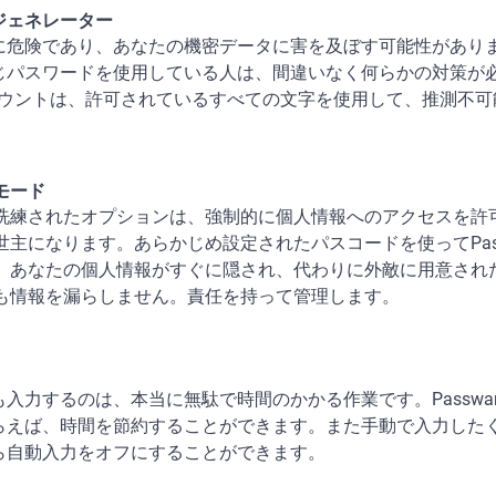
ジェネレーター
に危険であり、あなたの機密データに害を及ぼす可能性があり
じパスワードを使用している人は、間違いなく何らかの対策が
nのアカウントは、許可されているすべての文字を使用して、推測不
。
モード
洗練されたオプションは、強制的に個人情報へのアクセスを許
世主になります。あらかじめ設定されたパスコードを使ってPass
、あなたの個人情報がすぐに隠され、代わりに外敵に用意され
も情報を漏らしません。責任を持って管理します。
入力するのは、本当に無駄で時間のかかる作業です。Passwar
らえば、時間を節約することができます。また手動で入力した
ら自動入力をオフにすることができます。