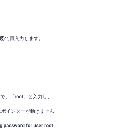
認)
で再入力します。
、「root」と入力し、
スポインターが動きません
g password for user root