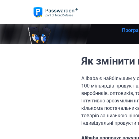
Програ
Як змінити 
Alibaba є найбільшим у с
100 мільярдів продуктів
виробників, оптовиків, т
Інтуїтивно зрозумілий і
кількома постачальникам
товарів за низькою ціно
індивідуальні продукти 
Alibaba пропонує покупц