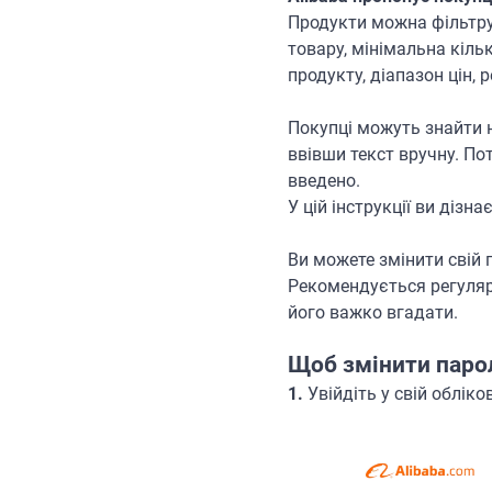
Продукти можна фільтрув
товару, мінімальна кіль
продукту, діапазон цін,
Покупці можуть знайти 
ввівши текст вручну. По
введено.
У цій інструкції ви дізн
Ви можете змінити свій 
Рекомендується регулярн
його важко вгадати.
Щоб змінити парол
1.
Увійдіть у свій обліко