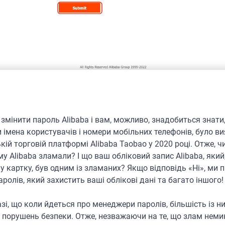
к змінити пароль Alibaba і вам, можливо, знадобиться знат
імена користувачів і номери мобільних телефонів, було в
кій торговій платформі Alibaba Taobao у 2020 році. Отже, ч
у Alibaba зламали? І що ваш обліковий запис Alibaba, який
 картку, був одним із зламаних? Якщо відповідь «Ні», ми
ролів, який захистить ваші облікові дані та багато іншого!
азі, що коли йдеться про менеджери паролів, більшість із 
ід порушень безпеки. Отже, незважаючи на те, що злам нем