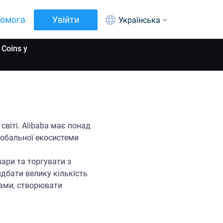
омога
Увійти
Українська
Coins у
світі. Alibaba має понад
лобальної екосистеми
ари та торгувати з
идбати велику кількість
ками, створювати