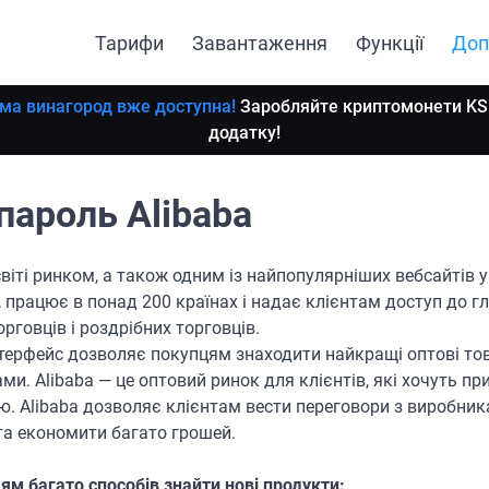
Тарифи
Завантаження
Функції
Доп
ма винагород вже доступна!
Заробляйте криптомонети KS 
додатку!
пароль Alibaba
віті ринком, а також одним із найпопулярніших вебсайтів у 
, працює в понад 200 країнах і надає клієнтам доступ до г
орговців і роздрібних торговців.
нтерфейс дозволяє покупцям знаходити найкращі оптові тов
и. Alibaba — це оптовий ринок для клієнтів, які хочуть пр
ю. Alibaba дозволяє клієнтам вести переговори з виробни
та економити багато грошей.
ям багато способів знайти нові продукти: