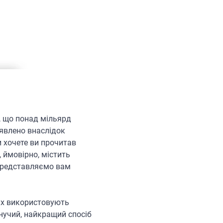
и, що понад мільярд
иявлено внаслідок
и хочете ви прочитав
, ймовірно, містить
 представляємо вам
них використовують
инучий, найкращий спосіб