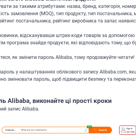
ати за такими атрибутами: назва, бренд, категорія, номер
кість замовлення (MOQ), тип продукту, тип постачальника,
 рейтинг постачальника, рейтинг виробника та запас наявні
новинки, відсканувавши штрих-коди товарів за допомогою
тім програма знайде продукти, які відповідають тому, що 
аєтеся, як змінити пароль Alibaba, тому продовжуйте читати!
пароль у налаштуваннях облікового запису Alibaba.com, як
о змінювати пароль, щоб підвищити безпеку та переконати
ь Alibaba, виконайте ці прості кроки
вий запис Alibaba.