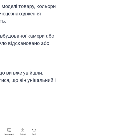
 моделі товару, кольори
 місцезнаходження
сть.
 вбудованої камери або
було відскановано або
що ви вже увійшли.
ся, що він унікальний і