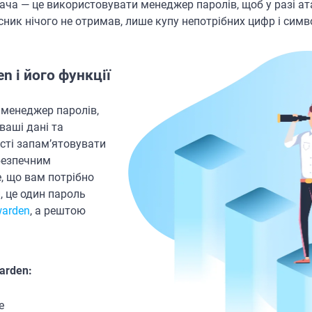
ача — це використовувати менеджер паролів, щоб у разі ат
ник нічого не отримав, лише купу непотрібних цифр і симв
n і його функції
 менеджер паролів,
ваші дані та
сті запам’ятовувати
 безпечним
, що вам потрібно
, це один пароль
arden
, а рештою
arden:
е