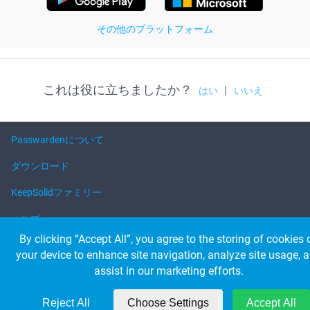
その他のプラットフォーム
これは役に立ちましたか？
|
はい
いいえ
Passwardenについて
ダウンロード
KeepSolidファミリー
ヘルプ
By clicking “Accept All”, you agree to the storing of cookies 
your device to enhance site navigation, analyze site usage, 
© 2026 KeepSolid Inc. 無断複製禁止。
assist in our marketing efforts.
すべての製品名・ロゴ・ブランドの所有権は、該当する所有者に帰属しま
す。
米国 347 5th Ave Suite 1402-419 ニューヨーク NY, 10016
Reject All
Choose Settings
Accept All