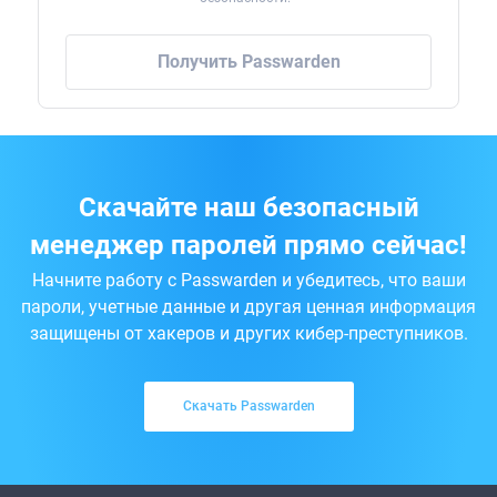
Получить Passwarden
Скачайте наш безопасный
менеджер паролей прямо сейчас!
Начните работу с Passwarden и убедитесь, что ваши
пароли, учетные данные и другая ценная информация
защищены от хакеров и других кибер-преступников.
Скачать Passwarden