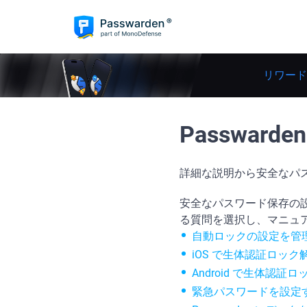
リワード
Passwar
詳細な説明から安全なパ
安全なパスワード保存の
る質問を選択し、マニュ
自動ロックの設定を管
iOS で生体認証ロッ
Android で生体認
緊急パスワードを設定