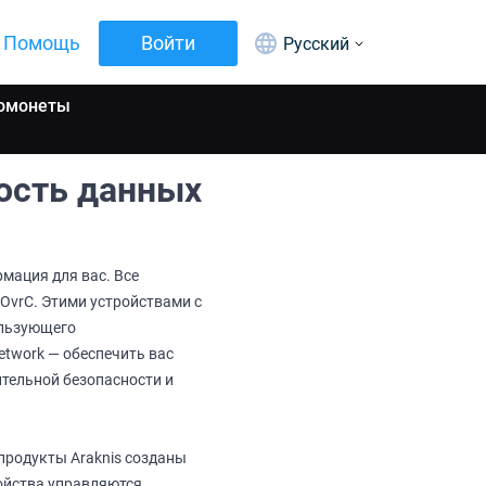
Помощь
Войти
Русский
омонеты
ность данных
рмация для вас. Все
OvrC. Этими устройствами с
ользующего
twork — обеспечить вас
тельной безопасности и
 продукты Araknis созданы
ройства управляются