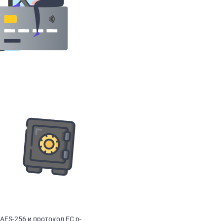
ES-256 и протокол EC p-