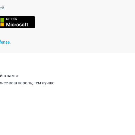
ей.
fense
.
йствам и
нее ваш пароль, тем лучше