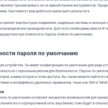
зволяют просматривать их на единой панели инструментов. Продук
рием. Они помогут вам добиться наилучшего результата.
доставляет вам быстрые соединения, надежные системы и сильные 
еспроводной или проводной сети. Для этого необходимо ввести IP-
аршрутизатора Araknis есть пароль Araknis по умолчанию.
ности пароля по умолчанию
ля устройства. Он имеет конфигурацию по умолчанию для ряда уст
толкнуться с серьезным риском для безопасности. Пароль по умолч
оров, коммутаторов и точек доступа. Вы также можете найти его
темах и интерфейсах удаленных терминалов, таких как SSH и Telnet
ов
оль по умолчанию оставляет множество возможностей для хакерс
лючите его к корпоративной сети, ваш бизнес тоже будет в опасност