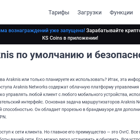
Тарифы
Загрузки
Функции
ма вознаграждений уже запущена!
Зарабатывайте крипт
KS Coins в приложении!
nis по умолчанию и безопас
ва Araknis или только планируете их использовать? Итак, эта инфо
ступа Araknis Networks содержат облачную платформу управления 
ко управлять любой клиент с любого мобильного устройства, исп
тельский интерфейс. Основная задача маршрутизаторов Araknis Ne
й способностью. Он обладает прорезью в брандмауэре для дополни
PN.
ступ к сети клиента. Но главное его преимущество — это OvrC. Все
оты вашей сети. Его можно легко установить и обновить. Все уст