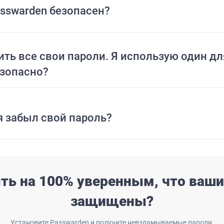
sswarden безопасен?
ить все свои пароли. Я использую один д
езопасно?
 я забыл свой пароль?
ть на 100% уверенным, что ваш
защищены?
Установите Passwarden и получите невзламываемые пароли.