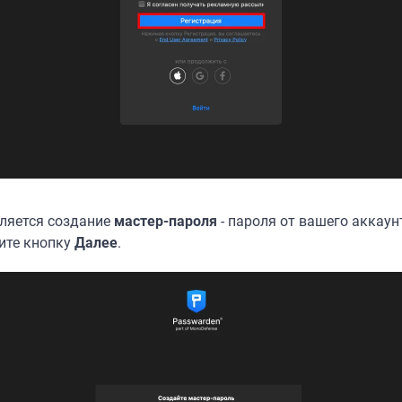
ляется создание
мастер-пароля
- пароля от вашего аккаун
ите кнопку
Далее
.