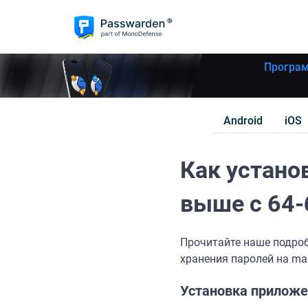
Програм
Android
iOS
Как устано
выше с 64
Прочитайте наше подроб
хранения паролей на ma
Установка прилож