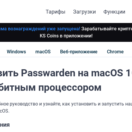
Тарифы
Загрузки
Функции
ма вознаграждений уже запущена!
Зарабатывайте крипт
KS Coins в приложении!
Windows
macOS
Веб-приложение
Chrome
вить Passwarden на macOS 1
-битным процессором
ное руководство и узнайте, как установить и запустить н
cOS.
ения