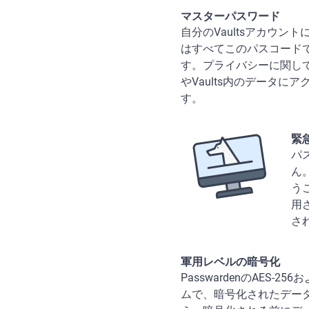
マスターパスワード
自分のVaultsアカウ
はすべてこのパスコード
す。プライバシーに関して
やVaults内のデータ
す。
緊
パ
ん
う
用
さ
軍用レベルの暗号化
PasswardenのAES
ムで、暗号化されたデータ