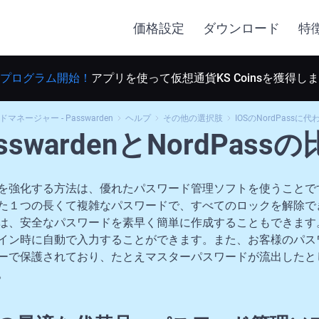
価格設定
ダウンロード
特
プログラム開始！
アプリを使って仮想通貨KS Coinsを獲得し
ネージャー - Passwarden
ヘルプ
その他の選択肢
IOSのNordPass
sswardenとNordPass
を強化する方法は、優れたパスワード管理ソフトを使うことで
た１つの長くて複雑なパスワードで、すべてのロックを解除で
は、安全なパスワードを素早く簡単に作成することもできます
イン時に自動で入力することができます。また、お客様のパス
ーで保護されており、たとえマスターパスワードが流出したと
。