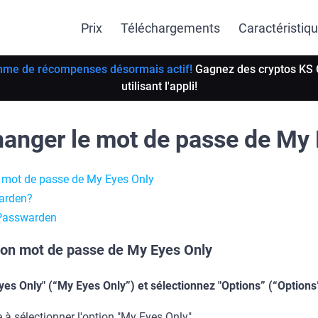
Prix
Téléchargements
Caractéristiq
me de récompenses désormais actif!
Gagnez des cryptos KS 
utilisant l'appli!
nger le mot de passe de My 
mot de passe de My Eyes Only
warden?
e Passwarden
n mot de passe de My Eyes Only
yes Only" (“My Eyes Only”) et sélectionnez "Options” (“Options
 à sélectionner l'option "My Eyes Only".