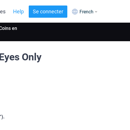
ues
Help
Se connecter
French
Coins en
Eyes Only
”).