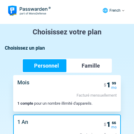
French
Choisissez votre plan
Choisissez un plan
Personnel
Famille
Mois
1
99
$
mo
Facturé mensuellement
1 compte
pour un nombre illimité d'appareils.
1 An
1
66
$
mo