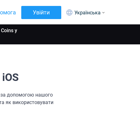
омога
Увійти
Українська
Coins у
 iOS
S за допомогою нашого
 та як використовувати