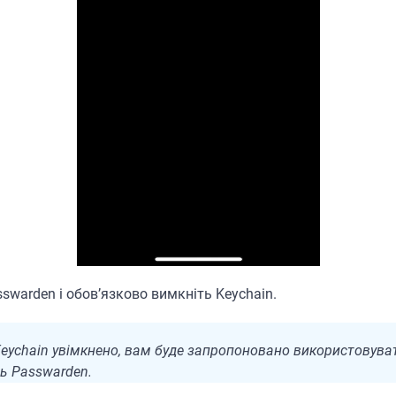
sswarden і обов’язково вимкніть Keychain.
eychain увімкнено, вам буде запропоновано використовуват
ть Passwarden.