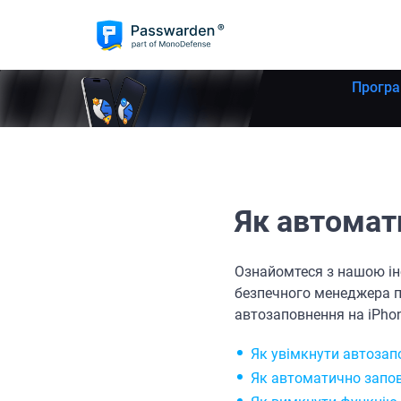
Програ
Як автомат
Ознайомтеся з нашою ін
безпечного менеджера п
автозаповнення на iPhon
Як увімкнути автозап
Як автоматично запов