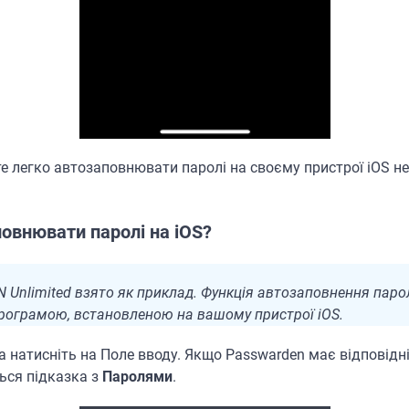
ете легко автозаповнювати паролі на своєму пристрої iOS 
овнювати паролі на iOS?
N Unlimited взято як приклад. Функція автозаповнення паро
рограмою, встановленою на вашому пристрої iOS.
а натисніть на Поле вводу. Якщо Passwarden має відповідні
ться підказка з
Паролями
.