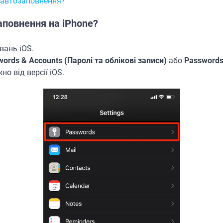
 автозаповнення?
аповнення на iPhone?
вань iOS.
ords & Accounts (Паролі та облікові записи)
або
Passwords
о від версії iOS.