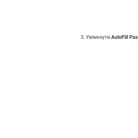
3.
Увімкнути
AutoFill P