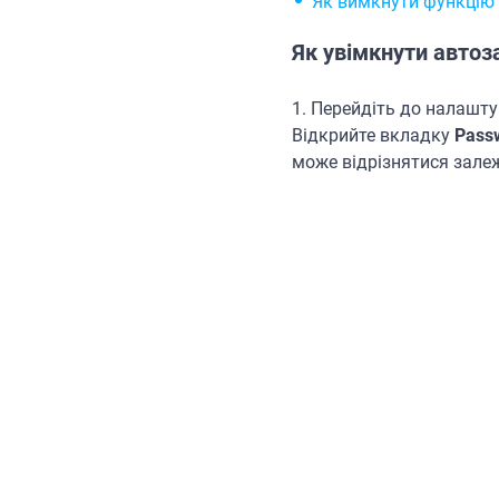
Як вимкнути функцію
Як увімкнути автоз
1. Перейдіть до налашту
Відкрийте вкладку
Passw
може відрізнятися залежн