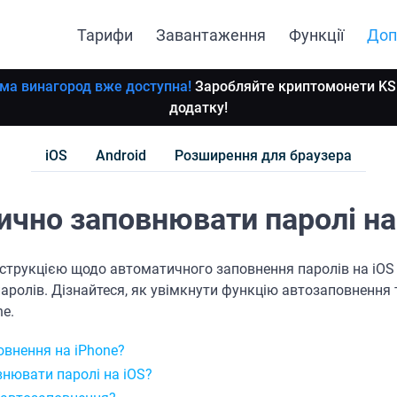
Тарифи
Завантаження
Функції
Доп
ма винагород вже доступна!
Заробляйте криптомонети KS 
додатку!
iOS
Android
Розширення для браузера
ично заповнювати паролі на
струкцією щодо автоматичного заповнення паролів на iO
аролів. Дізнайтеся, як увімкнути функцію автозаповнення
e.
овнення на iPhone?
нювати паролі на iOS?