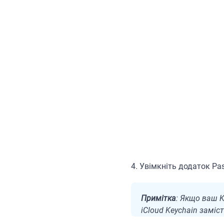
4. Увімкніть додаток Pa
Примітка
: Якщо ваш K
iCloud Keychain заміс