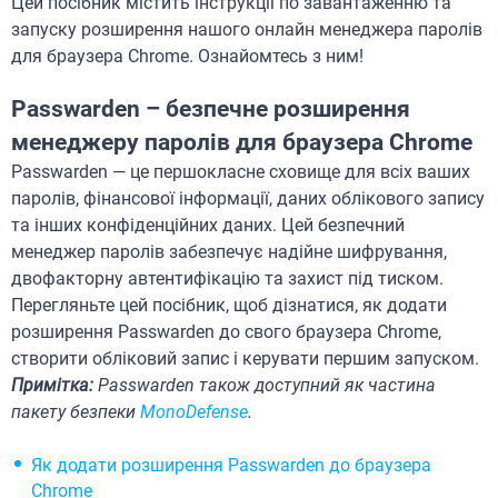
Цей посібник містить інструкції по завантаженню та
запуску розширення нашого онлайн менеджера паролів
для браузера Chrome. Ознайомтесь з ним!
Passwarden – безпечне розширення
менеджеру паролів для браузера Chrome
Passwarden — це першокласне сховище для всіх ваших
паролів, фінансової інформації, даних облікового запису
та інших конфіденційних даних. Цей безпечний
менеджер паролів забезпечує надійне шифрування,
двофакторну автентифікацію та захист під тиском.
Перегляньте цей посібник, щоб дізнатися, як додати
розширення Passwarden до свого браузера Chrome,
створити обліковий запис і керувати першим запуском.
Примітка:
Passwarden також доступний як частина
пакету безпеки
MonoDefense
.
Як додати розширення Passwarden до браузера
Chrome