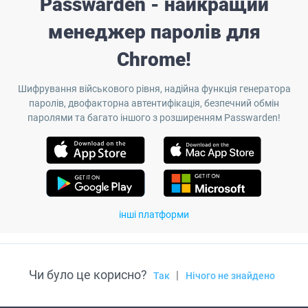
Passwarden - найкращий
менеджер паролів для
Chrome!
Шифрування військового рівня, надійна функція генератора
паролів, двофакторна автентифікація, безпечний обмін
паролями та багато іншого з розширенням Passwarden!
інші платформи
Чи було це корисно?
|
Так
Нічого не знайдено