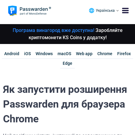
Українська
Програма винагород вже доступна!
Заробляйте
криптомонети KS Coins у додатку!
Android
iOS
Windows
macOS
Web app
Chrome
Firefox
Edge
Як запустити розширення
Passwarden для браузера
Chrome