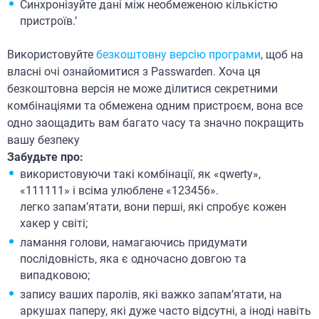
Синхронізуйте дані між необмеженою кількістю
пристроїв.ʼ
Використовуйте
безкоштовну версію програми
, щоб на
власні очі ознайомитися з Passwarden. Хоча ця
безкоштовна версія не може ділитися секретними
комбінаціями та обмежена одним пристроєм, вона все
одно заощадить вам багато часу та значно покращить
вашу безпеку
Забудьте про:
використовуючи такі комбінації, як «qwerty»,
«111111» і всіма улюблене «123456».
легко запам’ятати, вони перші, які спробує кожен
хакер у світі;
ламання голови, намагаючись придумати
послідовність, яка є одночасно довгою та
випадковою;
запису ваших паролів, які важко запам’ятати, на
аркушах паперу, які дуже часто відсутні, а іноді навіть