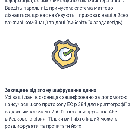
інформацію, не використовуйте свій майстер-пароль.
Введіть пароль під примусом: система миттєво
дізнається, що вас нав'язують, і приховає ваші дійсно
важливі комбінації та дані (виберіть їх заздалегідь).
Захищене від злому шифрування даних
Усі ваші дані в сховищах зашифровано за допомогою
найсучаснішого протоколу EC p-384 для криптографії з
відкритим ключем і 256-бітного шифрування AES
військового рівня. Тільки ви і ніхто інший можете
розшифрувати та прочитати його.