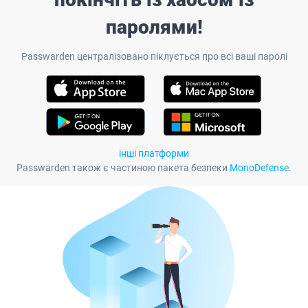
паролями!
Passwarden централізовано піклується про всі ваші паролі
інші платформи
Passwarden також є частиною пакета безпеки
MonoDefense
.