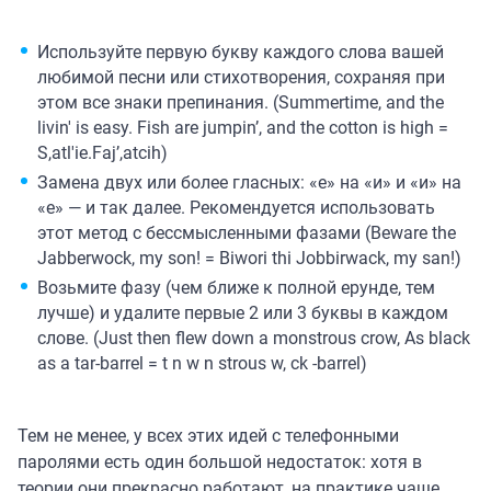
Используйте первую букву каждого слова вашей
любимой песни или стихотворения, сохраняя при
этом все знаки препинания. (Summertime, and the
livin' is easy. Fish are jumpin’, and the cotton is high =
S,atl'ie.Faj’,atcih)
Замена двух или более гласных: «е» на «и» и «и» на
«е» — и так далее. Рекомендуется использовать
этот метод с бессмысленными фазами (Beware the
Jabberwock, my son! = Biwori thi Jobbirwack, my san!)
Возьмите фазу (чем ближе к полной ерунде, тем
лучше) и удалите первые 2 или 3 буквы в каждом
слове. (Just then flew down a monstrous crow, As black
as a tar-barrel = t n w n strous w, ck -barrel)
Тем не менее, у всех этих идей с телефонными
паролями есть один большой недостаток: хотя в
теории они прекрасно работают, на практике чаще