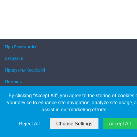
Про Passwarden
Загрузки
Продукты KeepSolid
Помощь
By clicking “Accept All”, you agree to the storing of cookies 
your device to enhance site navigation, analyze site usage, 
© 2026 KeepSolid Inc. Все права защищены.
Все названия продуктов, логотипы и бренды являются собственностью
assist in our marketing efforts.
соответствующих владельцев.
Соединенные Штаты 347 5-я Авеню, # 1402-419 Нью-Йорк, штат Нью-
Йорк, 10016
Reject All
Choose Settings
Accept All