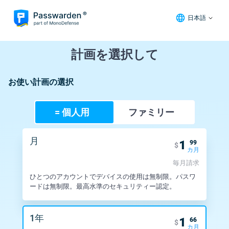
日本語
計画を選択して
お使い計画の選択
= 個人用
ファミリー
月
1
99
$
カ月
毎月請求
ひとつのアカウントでデバイスの使用は無制限。
パスワ
ードは無制限。最高水準のセキュリティー認定。
1年
1
66
$
カ月