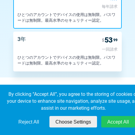
毎年請求
ひとつのアカウントでデバイスの使用は無制限。
パスワ
ードは無制限。最高水準のセキュリティー認定。
3年
53
$
99
一回請求
ひとつのアカウントでデバイスの使用は無制限。
パスワ
ードは無制限。最高水準のセキュリティー認定。
By clicking “Accept All”, you agree to the storing of cookies 
your device to enhance site navigation, analyze site usage, 
© 2026 KeepSolid Inc. 無断複製禁止。
assist in our marketing efforts.
すべての製品名・ロゴ・ブランドの所有権は、該当する所有者に帰属しま
す。
米国 347 5th Ave Suite 1402-419 ニューヨーク NY, 10016
Reject All
Choose Settings
Accept All