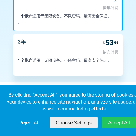
月
按年计费
1 个帐户
适用于无限设备。不限密码。最高安全保证。
.
3年
53
$
99
按次计费
1 个帐户
适用于无限设备。不限密码。最高安全保证。
.
By clicking “Accept All”, you agree to the storing of cookies 
your device to enhance site navigation, analyze site usage, 
assist in our marketing efforts.
© 2026 KeepSolid Inc. 保留所有权利。
所有产品名称、徽标和品牌都是其各自所有者的财产
美国347 第五大道套房1402-419 New York，NY，10016
Reject All
Choose Settings
Accept All