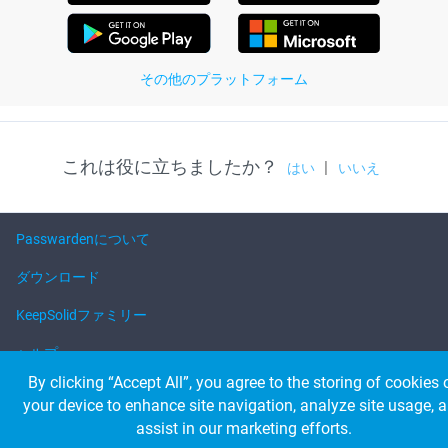
その他のプラットフォーム
これは役に立ちましたか？
|
はい
いいえ
Passwardenについて
ダウンロード
KeepSolidファミリー
ヘルプ
By clicking “Accept All”, you agree to the storing of cookies 
your device to enhance site navigation, analyze site usage, 
© 2026 KeepSolid Inc. 無断複製禁止。
assist in our marketing efforts.
すべての製品名・ロゴ・ブランドの所有権は、該当する所有者に帰属しま