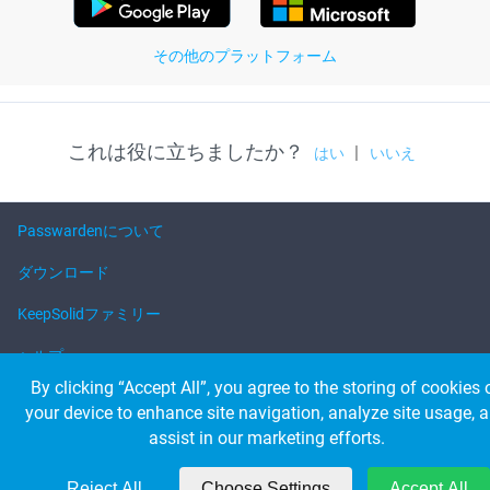
その他のプラットフォーム
これは役に立ちましたか？
|
はい
いいえ
Passwardenについて
ダウンロード
KeepSolidファミリー
ヘルプ
By clicking “Accept All”, you agree to the storing of cookies 
your device to enhance site navigation, analyze site usage, 
© 2026 KeepSolid Inc. 無断複製禁止。
assist in our marketing efforts.
すべての製品名・ロゴ・ブランドの所有権は、該当する所有者に帰属しま
す。
米国 347 5th Ave Suite 1402-419 ニューヨーク NY, 10016
Reject All
Choose Settings
Accept All