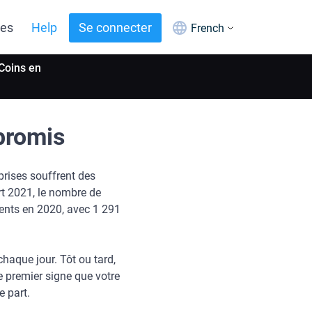
ues
Help
Se connecter
French
Coins en
promis
eprises souffrent des
rt 2021, le nombre de
ments en 2020, avec 1 291
chaque jour. Tôt ou tard,
e premier signe que votre
e part.