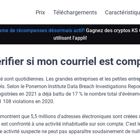
Prix
Téléchargements
Caractéristiq
me de récompenses désormais actif!
Gagnez des cryptos KS 
utilisant l'appli!
ifier si mon courriel est com
té sont quotidiennes. Les grandes entreprises et les petites entr
els. Selon le Ponemon Institute Data Breach Investigations Repo
egistrées en 2021 a déjà battu de 17 % le nombre total d'événe
1 108 violations en 2020.
s montrent que 5,5 millions d'adresses électroniques sont créées 
est confronté à une activité inhabituelle sur son compte. C'est l
une activité suspecte ne peut pas apparaître soudainement de null