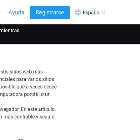
s
Ayuda
Registrarse
Español
mientras
e sus sitios web más
ciales para varios sitios
 posible que a veces desee
mputadora portátil o un
egador. En este artículo,
ón más confiable y segura