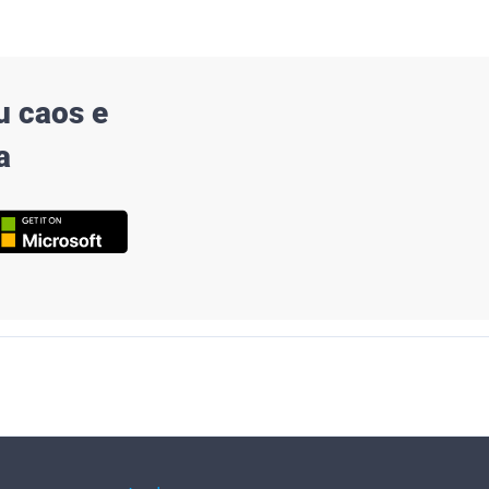
u caos e
a