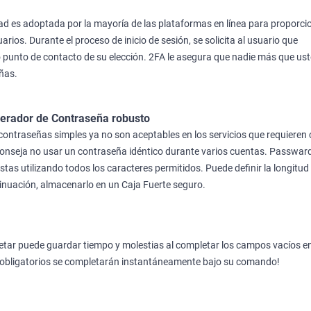
dad es adoptada por la mayoría de las plataformas en línea para proporci
rios. Durante el proceso de inicio de sesión, se solicita al usuario que
o punto de contacto de su elección. 2FA le asegura que nadie más que us
ñas.
erador de Contraseña robusto
contraseñas simples ya no son aceptables en los servicios que requieren
conseja no usar un contraseña idéntico durante varios cuentas. Passwa
stas utilizando todos los caracteres permitidos. Puede definir la longitud
inuación, almacenarlo en un Caja Fuerte seguro.
tar puede guardar tiempo y molestias al completar los campos vacíos e
obligatorios se completarán instantáneamente bajo su comando!