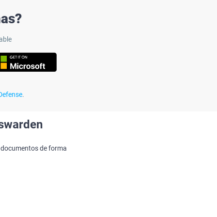
ñas?
able
efense
.
sswarden
os documentos de forma