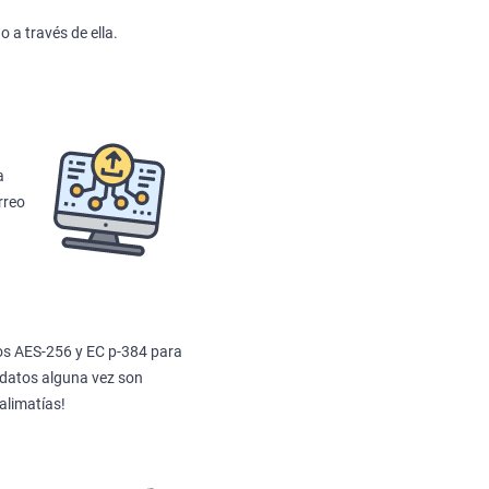
a través de ella.
a
rreo
tos AES-256 y ЕС р-384 para
s datos alguna vez son
alimatías!