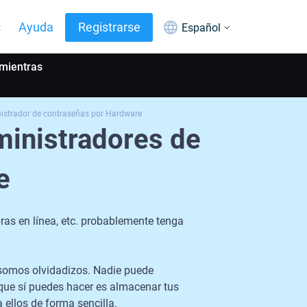
s
Ayuda
Registrarse
Español
mientras
nistrador de contraseñas por Hardware
ministradores de
e
pras en línea, etc. probablemente tenga
 somos olvidadizos. Nadie puede
 que sí puedes hacer es almacenar tus
 ellos de forma sencilla.