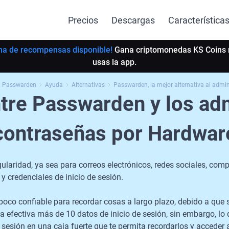
Precios
Descargas
Característica
ma de recompensas disponible!
Gana criptomonedas KS Coins 
usas la app.
: Passwarden
Ayuda
Alternativas
Passwarden, la mejor alternativa al admi
re Passwarden y los ad
contraseñas por Hardwar
gularidad, ya sea para correos electrónicos, redes sociales, com
 credenciales de inicio de sesión.
co confiable para recordar cosas a largo plazo, debido a que
a efectiva más de 10 datos de inicio de sesión, sin embargo, lo
 sesión en una caja fuerte que te permita recordarlos y acceder a