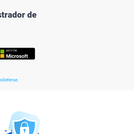
strador de
oDefense
.