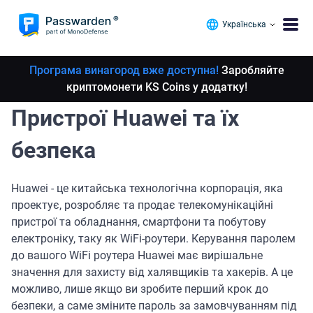
Українська
Програма винагород вже доступна!
Заробляйте
криптомонети KS Coins у додатку!
Пристрої Huawei та їх
безпека
Huawei - це китайська технологічна корпорація, яка
проектує, розробляє та продає телекомунікаційні
пристрої та обладнання, смартфони та побутову
електроніку, таку як WiFi-роутери. Керування паролем
до вашого WiFi роутера Huawei має вирішальне
значення для захисту від халявщиків та хакерів. А це
можливо, лише якщо ви зробите перший крок до
безпеки, а саме зміните пароль за замовчуванням під