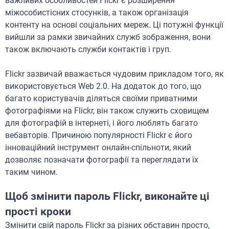
важливих особливостей Flickr є розширення
міжособистісних стосунків, а також організація
контенту на основі соціальних мереж. Ці потужні функції
вийшли за рамки звичайних служб зображення, вони
також включають служби контактів і груп.
Flickr зазвичай вважається чудовим прикладом того, як
використовується Web 2.0. На додаток до того, що
багато користувачів діляться своїми приватними
фотографіями на Flickr, він також служить сховищем
для фотографій в інтернеті, і його люблять багато
вебавторів. Причиною популярності Flickr є його
інноваційний інструмент онлайн-спільноти, який
дозволяє позначати фотографії та переглядати їх
таким чином.
Щоб змінити пароль Flickr, виконайте ці
прості кроки
Змінити свій пароль Flickr за різних обставин просто,