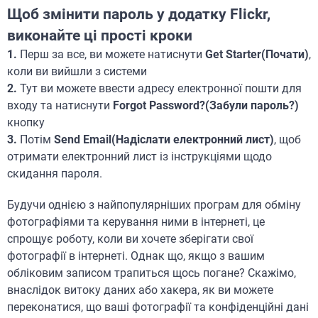
Щоб змінити пароль у додатку Flickr,
виконайте ці прості кроки
1.
Перш за все, ви можете натиснути
Get Starter(Почати)
,
коли ви вийшли з системи
2
.
Тут ви можете ввести адресу електронної пошти для
входу та натиснути
Forgot Password?(Забули пароль?)
кнопку
3.
Потім
Send Email(Надіслати електронний лист)
, щоб
отримати електронний лист із інструкціями щодо
скидання пароля.
Будучи однією з найпопулярніших програм для обміну
фотографіями та керування ними в інтернеті, це
спрощує роботу, коли ви хочете зберігати свої
фотографії в інтернеті. Однак що, якщо з вашим
обліковим записом трапиться щось погане? Скажімо,
внаслідок витоку даних або хакера, як ви можете
переконатися, що ваші фотографії та конфіденційні дані