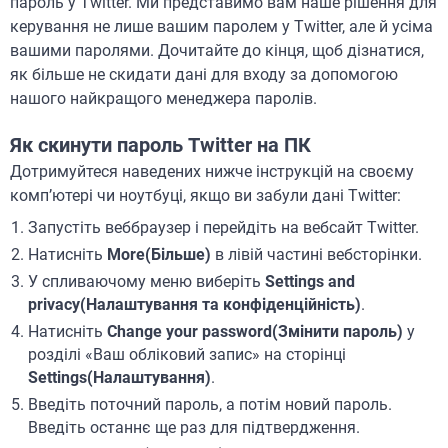
пароль у Twitter. Ми представимо вам наше рішення для
керування не лише вашим паролем у Twitter, але й усіма
вашими паролями. Дочитайте до кінця, щоб дізнатися,
як більше не скидати дані для входу за допомогою
нашого найкращого менеджера паролів.
Як скинути пароль Twitter на ПК
Дотримуйтеся наведених нижче інструкцій на своєму
комп’ютері чи ноутбуці, якщо ви забули дані Twitter:
Запустіть веббраузер і перейдіть на вебсайт Twitter.
Натисніть
More(Більше)
в лівій частині вебсторінки.
У спливаючому меню виберіть
Settings and
privacy(Налаштування та конфіденційність)
.
Натисніть
Change your password(Змінити пароль)
у
розділі «Ваш обліковий запис» на сторінці
Settings(Налаштування)
.
Введіть поточний пароль, а потім новий пароль.
Введіть останнє ще раз для підтвердження.