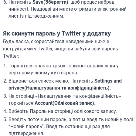
Натисніть
Save(Зберегти)
, щоб процес набрав
чинності. Невдовзі ви маєте отримати електронний
лист із підтвердженням.
Як скинути пароль у Twitter у додатку
Будь ласка, скористайтеся наведеними нижче
інструкціями у Twitter, якщо ви забули свій пароль
Twitter:
Торкніться значка трьох горизонтальних ліній у
верхньому лівому куті екрана.
Відкриється список меню. Натисніть
Settings and
privacy(Налаштування та конфіденційність).
На сторінці «Налаштування та конфіденційність»
торкніться
Account(Обліковий запис)
.
Виберіть Пароль на сторінці облікового запису.
Введіть поточний пароль, а потім введіть новий у полі
“Новий пароль”. Введіть останнє ще раз для
підтвердження.