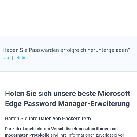
AES-256- und ЕС р-384-Verschlüsselung
Zwei-Faktor-Authentifizierung
Komfortabler Datenimport
Zwangmodus
Haben Sie Passwarden erfolgreich heruntergeladen?
|
Ja
Nein
Wie verwalte ich Passwörter in Microsoft Edge? Mit
Passwarden von KeepSolid ist das ein Kinderspiel!
Fügen Sie Ihrem Edge-Browser unsere erstklassige
Passwort-Manager-Erweiterung hinzu und erkunden
Sie eine sichere und bequeme Möglichkeit zum
Holen Sie sich unsere beste Microsoft
Speichern, Verwalten und automatischen Ausfüllen
Edge Password Manager-Erweiterung
von Anmeldungen, Kontoanmeldeinformationen und
Passwörtern.
Halten Sie Ihre Daten von Hackern fern
Hinweis:
Passwarden ist auch als Teil
Dank der
kugelsicheren Verschlüsselungsalgorithmen und
modernsten Protokolle
sind Ihre Informationen zuverlässig vor
des
MonoDefense
Sicherheitspakets erhältlich.