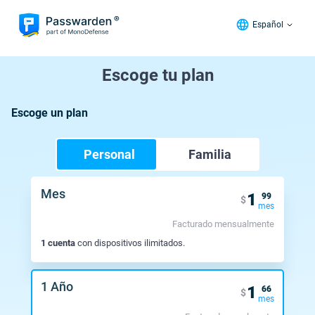
Español
Escoge tu plan
Escoge un plan
Personal
Familia
Mes
1
99
$
mes
Facturado mensualmente
1 cuenta
con dispositivos ilimitados.
1 Año
1
66
$
mes