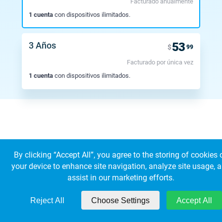
Facturado anualmente
1 cuenta
con dispositivos ilimitados.
3 Años
53
$
99
Facturado por única vez
1 cuenta
con dispositivos ilimitados.
By clicking “Accept All”, you agree to the storing of cookies 
your device to enhance site navigation, analyze site usage, 
© 2026 KeepSolid Inc. Todos los derechos reservados.
assist in our marketing efforts.
Todos los nombres, logos y marcas de los productos son propiedad de sus
respectivos propietarios.
Estados Unidos 347 5th Ave Suite 1402-419 Nueva York, NY, 10016
Reject All
Choose Settings
Accept All